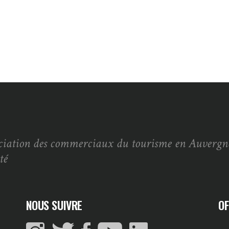
ciation des commerciaux du tourisme en Auvergn
té
NOUS SUIVRE
OF